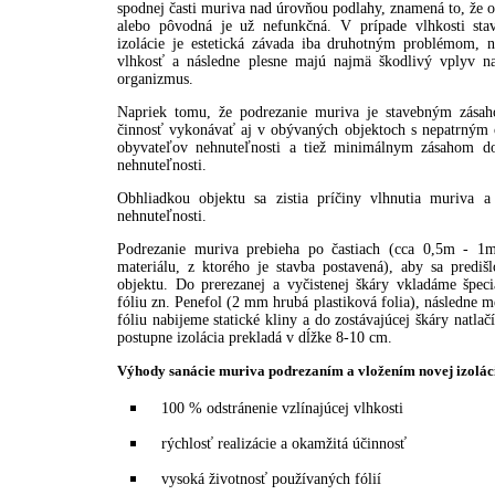
spodnej časti muriva nad úrovňou podlahy, znamená to, že o
alebo pôvodná je už nefunkčná. V prípade vlhkosti sta
izolácie je estetická závada iba druhotným problémom, n
vlhkosť a následne plesne majú najmä škodlivý vplyv n
organizmus.
Napriek tomu, že podrezanie muriva je stavebným zása
činnosť vykonávať aj v obývaných objektoch s nepatrným
obyvateľov nehnuteľnosti a tiež minimálnym zásahom d
nehnuteľnosti.
Obhliadkou objektu sa zistia príčiny vlhnutia muriva a 
nehnuteľnosti.
Podrezanie muriva prebieha po častiach (cca 0,5m - 1m
materiálu, z ktorého je stavba postavená), aby sa predišl
objektu. Do prerezanej a vyčistenej škáry vkladáme špec
fóliu zn. Penefol (2 mm hrubá plastiková folia), následne m
fóliu nabijeme statické kliny a do zostávajúcej škáry natla
postupne izolácia prekladá v dĺžke 8-10 cm.
Výhody sanácie muriva podrezaním a vložením novej izolác
100 % odstránenie vzlínajúcej vlhkosti
rýchlosť realizácie a okamžitá účinnosť
vysoká životnosť používaných fólií