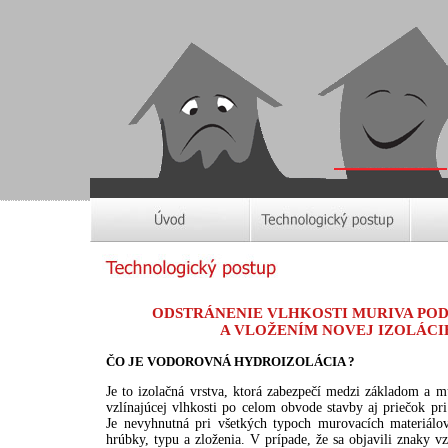
ODSTRÁNENIE VLHKOSTI MURIVA PO
A VLOŽENÍM NOVEJ IZOLÁCI
ČO JE VODOROVNÁ HYDROIZOLÁCIA ?
Je to izolačná vrstva, ktorá zabezpečí medzi základom a 
vzlínajúcej vlhkosti po celom obvode stavby aj priečok pri
Je nevyhnutná pri všetkých typoch murovacích materiálov
hrúbky, typu a zloženia. V prípade, že sa objavili znaky vz